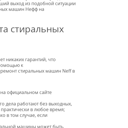
чший выход из подобной ситуации
ьных машин Hефф на
та стиральных
т никаких гарантий, что
 помощью к
й ремонт стиральных машин
N
eff в
у на официальном сайте
го дела работают без выходных,
 практически в любое время;
о в том случае, если
иральной машины может быть