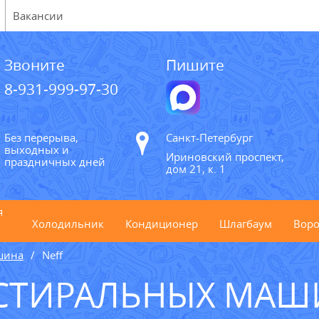
Вакансии
Звоните
Пишите
8-931-999-97-30
Без перерыва,
Санкт-Петербург
выходных и
Ириновский проспект,
праздничных дней
дом 21, к. 1
я
Холодильник
Кондиционер
Шлагбаум
Воро
шина
Neff
СТИРАЛЬНЫХ МАШИ