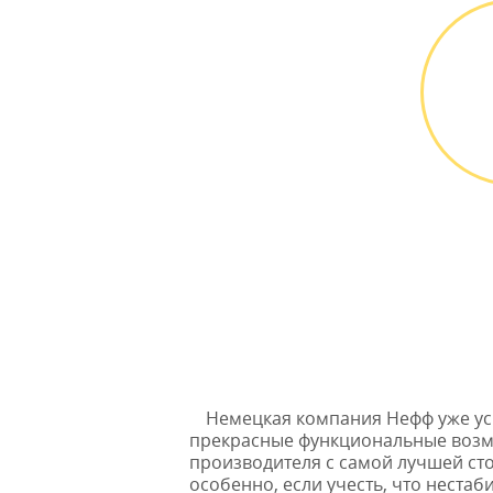
никаких переплат и
скрытых платежей
М
Выез
БЕС
Немецкая компания Нефф уже ус
прекрасные функциональные возмо
производителя с самой лучшей сто
особенно, если учесть, что неста