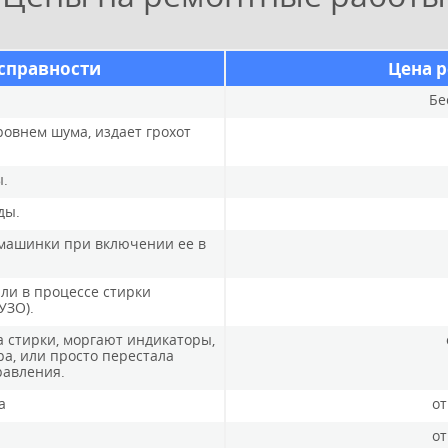
справности
Цена р
Бе
овнем шума, издает грохот
ы.
ды.
машинки при включении ее в
ли в процессе стирки
УЗО).
 стирки, моргают индикаторы,
а, или просто перестала
равления.
а
от
от