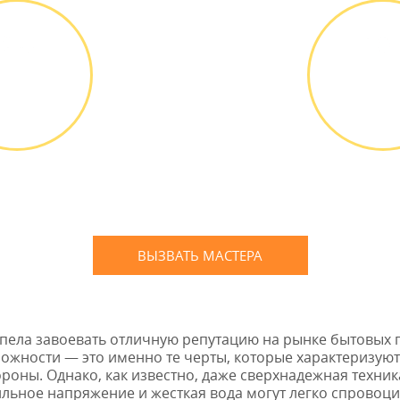
ВЫЕЗД
ОПЛА
АСТЕРА
РАБО
д мастера
Оплатить
ПЛАТНО *
наличным
банковской
ВЫЗВАТЬ МАСТЕРА
Оставьте заявку
и мы Вам перезвоним
пела завоевать отличную репутацию на рынке бытовых п
жности — это именно те черты, которые характеризую
роны. Однако, как известно, даже сверхнадежная техника
бильное напряжение и жесткая вода могут легко спровоц