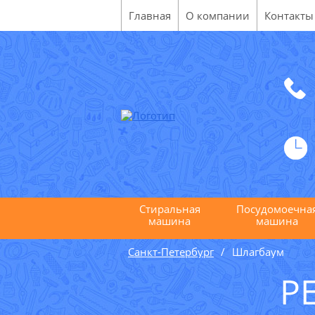
Главная
О компании
Контакты
Стиральная
Посудомоечна
машина
машина
Санкт-Петербург
Шлагбаум
Р