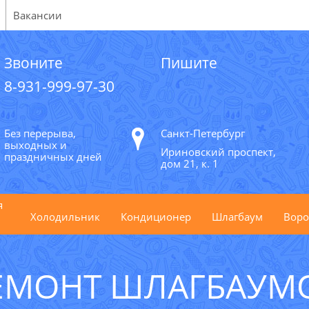
Вакансии
Звоните
Пишите
8-931-999-97-30
Без перерыва,
Санкт-Петербург
выходных и
Ириновский проспект,
праздничных дней
дом 21, к. 1
я
Холодильник
Кондиционер
Шлагбаум
Воро
ЕМОНТ ШЛАГБАУМ