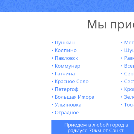
Мы при
Пушкин
Мет
Колпино
Шу
Павловск
Раз
Коммунар
Все
Гатчина
Сер
Красное Село
Сес
Петергоф
Кро
Большая Ижора
Зел
Ульяновка
Тос
Отрадное
Приедем в любой город в
радиусе 70км от Санкт-