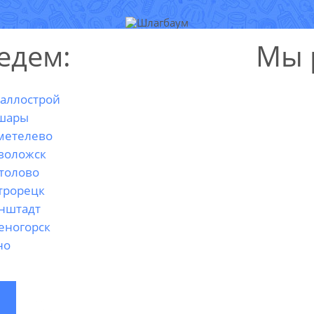
едем:
Мы 
аллострой
шары
метелево
воложск
толово
трорецк
нштадт
еногорск
но
ВЫЗВАТЬ
МАСТЕРА