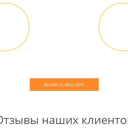
ВЫЕЗД
ОПЛА
АСТЕРА
РАБО
д мастера
Оплатить
ПЛАТНО *
наличным
банковской
ВЫЗВАТЬ МАСТЕРА
Оставьте заявку
и мы Вам перезвоним
Отзывы наших клиенто