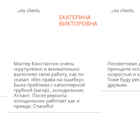
ЕКАТЕРИНА
ВИКТОРОВНА
Мастер Константин очень
Посоветовал д
скрупулёзно и внимательно
принципе ост
выполнял свою работу, как он
скоростью и 
н
сказал: «без права на ошибку».
Тоже буду ре
Была проблема с капиллярной
друзьям.
трубкой (засор) , холодильник
Атлант. После ремонта
холодильник работает как и
прежде. Спасибо!