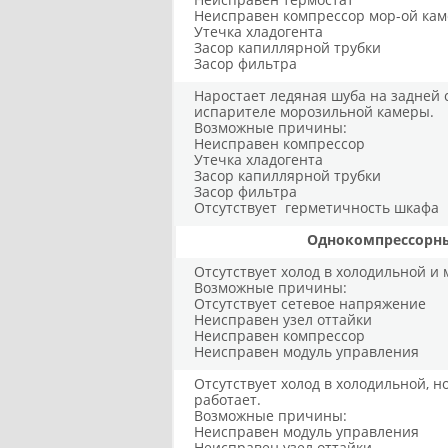
Неисправен компрессор мор-ой ка
Утечка хладогента
Засор капиллярной трубки
Засор фильтра
Наростает ледяная шуба на задней 
испарителе морозильной камеры.
Возможные причины:
Неисправен компрессор
Утечка хладогента
Засор капиллярной трубки
Засор фильтра
Отсутствует герметичность шкафа
Однокомпрессорны
Отсутствует холод в холодильной и
Возможные причины:
Отсутствует сетевое напряжение
Неисправен узел оттайки
Неисправен компрессор
Неисправен модуль управления
Отсутствует холод в холодильной, 
работает.
Возможные причины:
Неисправен модуль управления
Неисправен узел оттайки