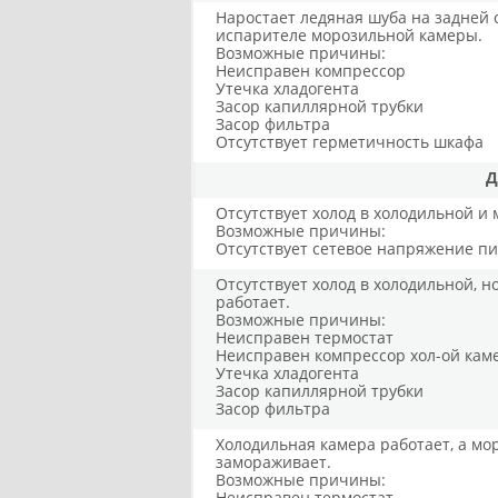
Наростает ледяная шуба на задней 
испарителе морозильной камеры.
Возможные причины:
Неисправен компрессор
Утечка хладогента
Засор капиллярной трубки
Засор фильтра
Отсутствует герметичность шкафа
Д
Отсутствует холод в холодильной и
Возможные причины:
Отсутствует сетевое напряжение п
Отсутствует холод в холодильной, 
работает.
Возможные причины:
Неисправен термостат
Неисправен компрессор хол-ой кам
Утечка хладогента
Засор капиллярной трубки
Засор фильтра
Холодильная камера работает, а мо
замораживает.
Возможные причины:
Неисправен термостат