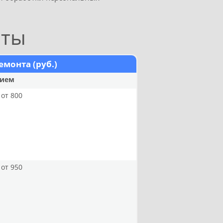
оты
емонта (руб.)
нием
от 800
от 950