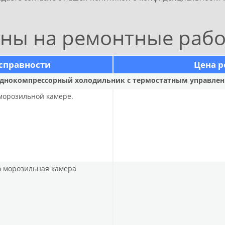
ны на ремонтные раб
справности
Цена р
днокомпрессорный холодильник с термостатным управле
 морозильной камере.
но морозильная камера