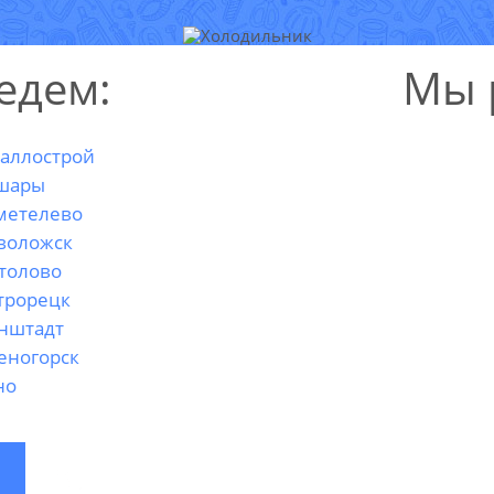
едем:
Мы 
аллострой
шары
метелево
воложск
толово
трорецк
нштадт
еногорск
но
ВЫЗВАТЬ
МАСТЕРА