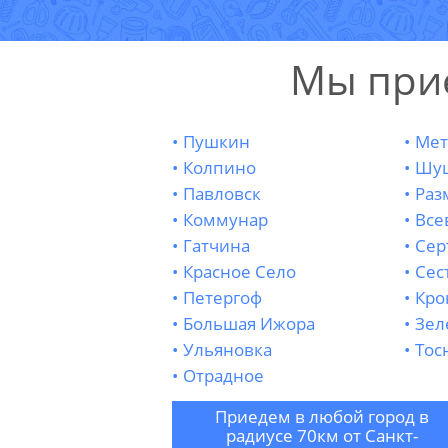
Мы при
Пушкин
Мет
Колпино
Шу
Павловск
Раз
Коммунар
Все
Гатчина
Сер
Красное Село
Сес
Петергоф
Кро
Большая Ижора
Зел
Ульяновка
Тос
Отрадное
Приедем в любой город в
радиусе 70км от Санкт-