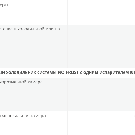
меры
стенке в холодильной или на
й холодильник системы NO FROST с одним испарителем в
 морозильной камере.
но морозильная камера