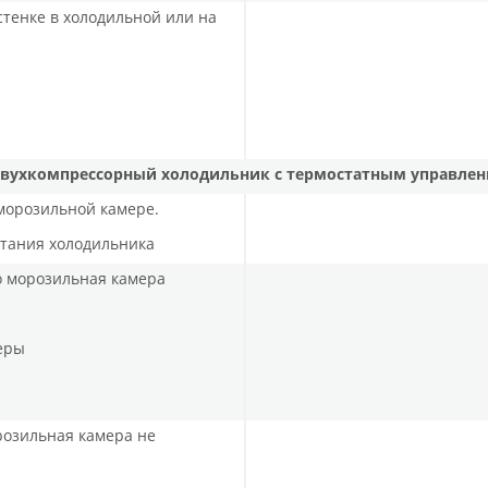
стенке в холодильной или на
вухкомпрессорный холодильник с термостатным управле
 морозильной камере.
итания холодильника
но морозильная камера
еры
розильная камера не