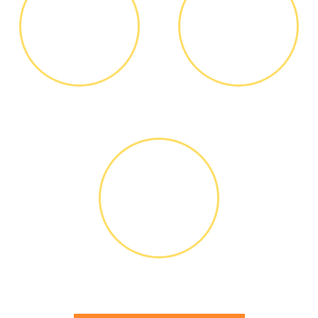
ДИАГНОСТИКА
ОПЛАТА
И РЕМОНТ
РАБОТЫ
Диагностика БЕСПЛАТНО *
Оплатить можно наличными
или банковской картой
ГАРАНТИЙНОЕ
ОБСЛУЖИ-
ВАНИЕ
Письменное оформление
БЕСПЛАТНЫХ гарантийных
обязательств до 3х лет