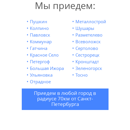
Мы приедем:
Пушкин
Металлострой
УЗНАТЬ СТОИМОСТЬ
Колпино
Шушары
РЕМОНТА
Павловск
Разметелево
Выезд и диагностика
Коммунар
Всеволожск
БЕСПЛАТНО *
Гатчина
Сертолово
Красное Село
Сестрорецк
Петергоф
Кронштадт
Большая Ижора
Зеленогорск
* в случае ремонта
Ульяновка
Тосно
Отрадное
Приедем в любой город в
радиусе 70км от Санкт-
Петербурга
ВЫЗВАТЬ
МАСТЕРА