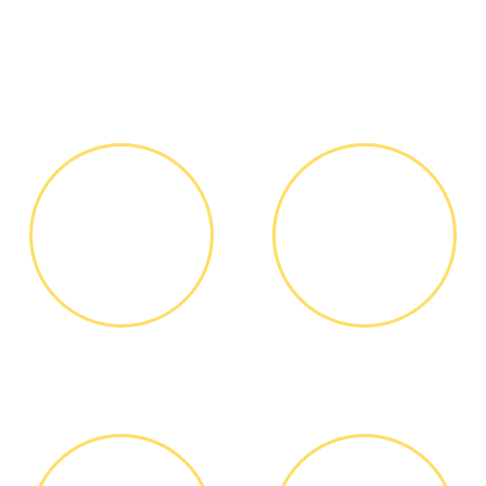
Как мы работаем
ЗВОНОК ИЛИ
ВЫЕЗД
ЗАЯВКА НА
МАСТЕРА
САЙТЕ
Вы узнаете точную
Выезд мастера БЕСПЛАТНО *
стоимость ремонта по
телефону, никаких переплат
и скрытых платежей