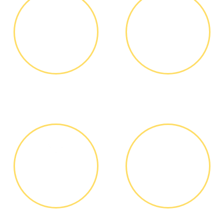
ЗВОНОК ИЛИ
ВЫЕЗД
ЗАЯВКА НА
МАСТЕРА
САЙТЕ
Вы узнаете точную
Выезд мастера БЕСПЛАТНО *
стоимость ремонта по
телефону, никаких переплат
и скрытых платежей
ДИАГНОСТИКА
ОПЛАТА
И РЕМОНТ
РАБОТЫ
Диагностика БЕСПЛАТНО *
Оплатить можно наличными