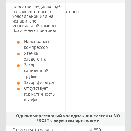
Наростает ледяная шуба
на задней стенке в
от 900
холодильной или на
испарителе
морозильной камеры.
Возможные причины:
Неисправен
компрессор
Утечка
хладогента
Засор
капилярной
трубки
Засор фильтра
Отсутствует
герметичность
шкафа
Однокомпрессорный холодильник системы NO
FROST с двумя испарителями
Отсутствует холод в
от 850