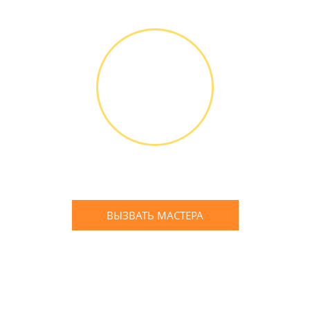
или банковской картой
ГАРАНТИЙНОЕ
ОБСЛУЖИ-
ВАНИЕ
Письменное оформление
БЕСПЛАТНЫХ гарантийных
обязательств до 3х лет
ВЫЗВАТЬ МАСТЕРА
Оставьте заявку
и мы Вам перезвоним
* в случае ремонта