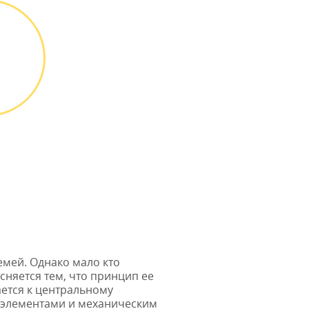
гарантийных
обязательств до 3х
лет
ТА
ТЫ
 можно
и или
 картой
* в случае ремонта
мей. Однако мало кто
сняется тем, что принцип ее
ается к центральному
 элементами и механическим