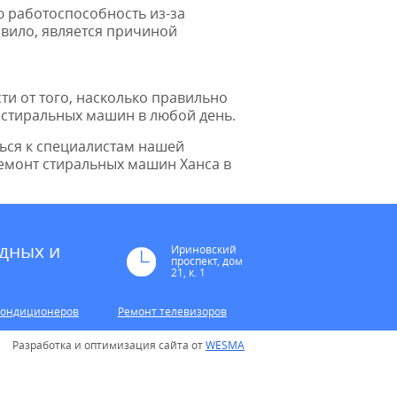
ю работоспособность из-за
авило, является причиной
и от того, насколько правильно
в стиральных машин в любой день.
ться к специалистам нашей
ремонт стиральных машин Ханса в
дных и
Ириновский
проспект, дом
21, к. 1
кондиционеров
Ремонт телевизоров
Разработка и оптимизация сайта от
WESMA