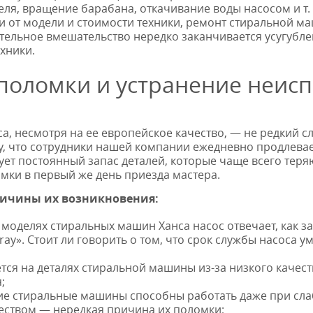
ля, вращение барабана, откачивание воды насосом и т. д
ти от модели и стоимости техники, ремонт стиральной 
ятельное вмешательство нередко заканчивается усугубл
хники.
оломки и устранение неис
, несмотря на ее европейское качество, — не редкий с
му, что сотрудники нашей компании ежедневно продлева
ет постоянный запас деталей, которые чаще всего теря
мки в первый же день приезда мастера.
причины их возникновения:
моделях стиральных машин Ханса насос отвечает, как за с
ray». Стоит ли говорить о том, что срок службы насоса у
тся на деталях стиральной машины из-за низкого качес
;
гие стиральные машины способны работать даже при сл
еством — нередкая причина их поломки;