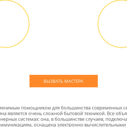
ВЫЕЗД
ОПЛА
АСТЕРА
РАБО
д мастера
Оплатить
ПЛАТНО *
наличным
банковской
ВЫЗВАТЬ МАСТЕРА
Оставьте заявку
и мы Вам перезвоним
аменимым помощником для большинства современных се
на является очень сложной бытовой техникой. Все объя
ерных системах: она, в большинстве случаев, подключ
оммуникациям, оснащена электронно-вычислительными