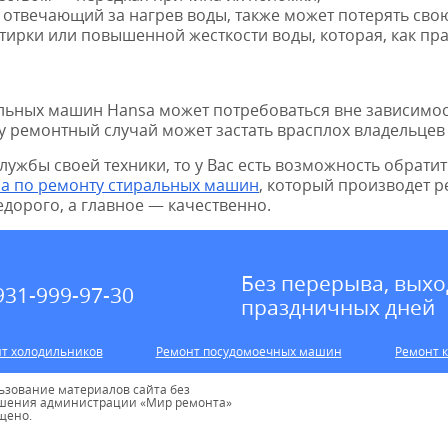
отвечающий за нагрев воды, также может потерять сво
стирки или повышенной жесткости воды, которая, как пр
льных машин Hansa может потребоваться вне зависимост
му ремонтный случай может застать врасплох владельце
лужбы своей техники, то у Вас есть возможность обрати
а по ремонту стиральных машин
, который производет 
едорого, а главное — качественно.
Без перерыва, выхо
931-999-97-30
праздничных дней
т холодильников
Ремонт посудомоечных машин
Ремонт 
ьзование материалов сайта без
шения администрации «Мир ремонта»
щено.