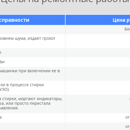
справности
Цена р
Бе
овнем шума, издает грохот
ы.
ды.
машинки при включении ее в
ли в процессе стирки
УЗО).
 стирки, моргают индикаторы,
а, или просто перестала
равления.
а
от
от