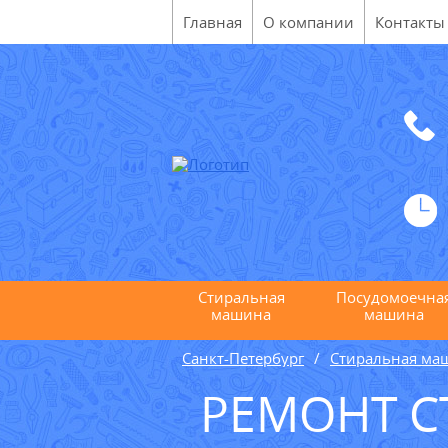
Главная
О компании
Контакты
Стиральная
Посудомоечна
машина
машина
Санкт-Петербург
Стиральная ма
РЕМОНТ С