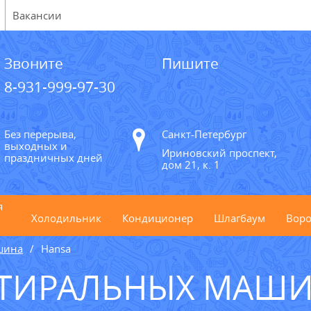
Вакансии
Звоните
Пишите
8-931-999-97-30
Без перерыва,
Санкт-Петербург
выходных и
Ириновский проспект,
праздничных дней
дом 21, к. 1
я
Холодильник
Кондиционер
Шлагбаум
Воро
шина
Hansa
ТИРАЛЬНЫХ МАШИ