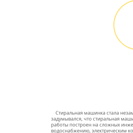
никаких переплат и
скрытых платежей
М
Выез
БЕС
Стиральная машинка стала нез
задумывался, что стиральная маши
работы построен на сложных инжен
водоснабжению, электрическим к