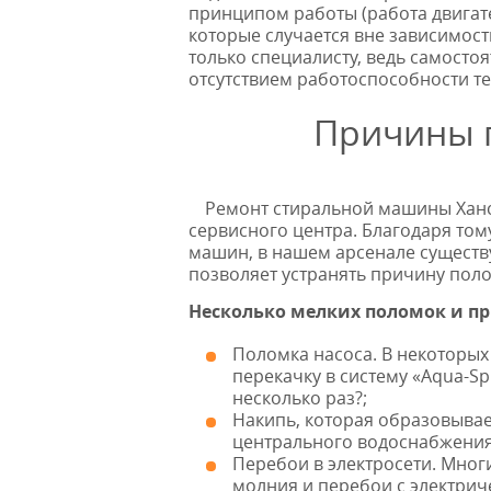
принципом работы (работа двигате
которые случается вне зависимос
только специалисту, ведь самосто
отсутствием работоспособности те
Причины п
Ремонт стиральной машины Ханса
сервисного центра. Благодаря то
машин, в нашем арсенале существу
позволяет устранять причину поло
Несколько мелких поломок и 
Поломка насоса. В некоторых 
перекачку в систему «Aqua-Sp
несколько р
аз?;
Накипь, которая образовывае
центрального водоснабжения
Перебои в электросети. Мно
молния и перебои с электрич